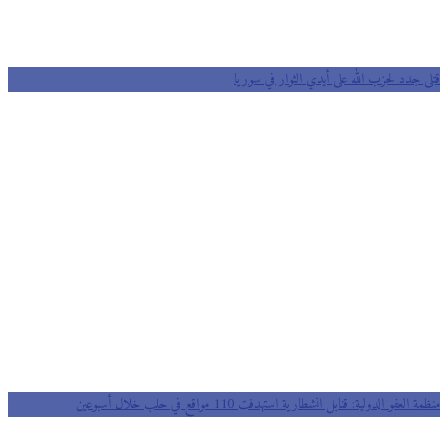
قتلى جدد لحزب الله على أيدي الثوار في سوريا
منظمة العفو الدولية: قنابل انشطارية استهدفت 110 مواقع في حلب خلال أسبوعين