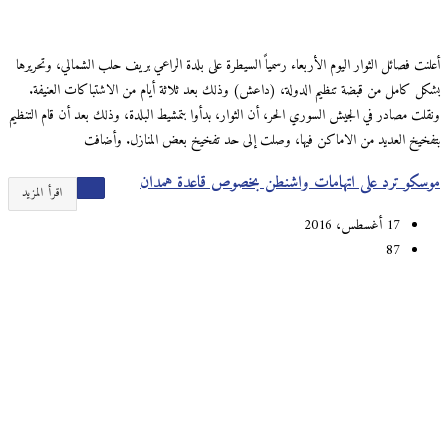
أعلنت فصائل الثوار اليوم الأربعاء رسمياً السيطرة على بلدة الراعي بريف حلب الشمالي، وتحريرها
بشكل كامل من قبضة تنظيم الدولة، (داعش) وذلك بعد ثلاثة أيام من الاشتباكات العنيفة.
ونقلت مصادر في الجيش السوري الحر، أن الثوار، بدأوا بتمشيط البلدة، وذلك بعد أن قام التنظيم
بتفخيخ العديد من الاماكن فيها، وصلت إلى حد تفخيخ بعض المنازل. وأضافت
موسكو ترد على اتهامات واشنطن بخصوص قاعدة همدان
اقرأ المزيد
17 أغسطس، 2016
87