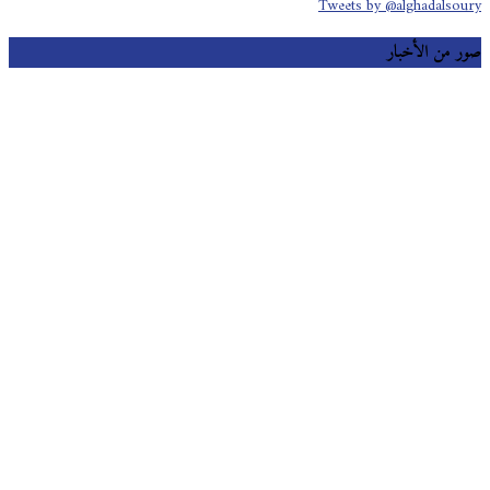
Tweets by @alghadalsoury
صور من الأخبار