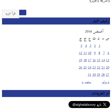
والشريعة والعزيزية
اقرأ المزيد
أرشيف التيار
أغسطس 2016
س
د
ن
ث
ع
خ
ج
5
4
3
2
1
12
11
10
9
8
7
6
19
18
17
16
15
14
13
26
25
24
23
22
21
20
31
30
29
28
27
« يوليو
سبتمبر »
آخر التغريدات