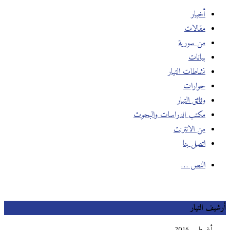
أخبار
مقالات
من سورية
بيانات
نشاطات التيار
حوارات
وثائق التيار
مكتب الدراسات والبحوث
من الانترنت
اتصل بنا
النص …
أرشيف التيار
أغسطس 2016