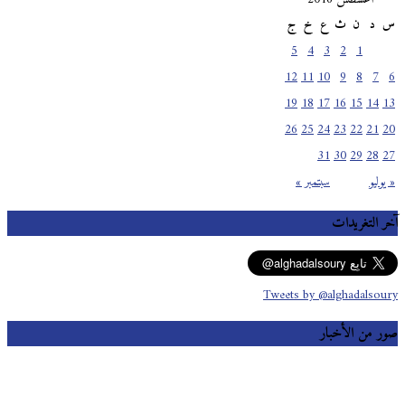
س
د
ن
ث
ع
خ
ج
5
4
3
2
1
12
11
10
9
8
7
6
19
18
17
16
15
14
13
26
25
24
23
22
21
20
31
30
29
28
27
« يوليو
سبتمبر »
آخر التغريدات
Tweets by @alghadalsoury
صور من الأخبار