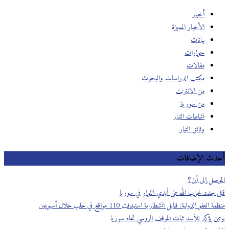
أخبار
الأخبار المميزة
بيانات
حوارات
مقالات
مكتب الدراسات والبحوث
من الانترنت
من سورية
نشاطات التيار
وثائق التيار
أحدث الإضافات
الموصل إلى أين؟
قتلى جدد لحزب الله على أيدي الثوار في سوريا
منظمة العفو الدولية: قنابل انشطارية استهدفت 110 مواقع في حلب خلال أسبوعين
بوتين يؤكد للأسد ثبات الموقف الروسي تجاه سوريا