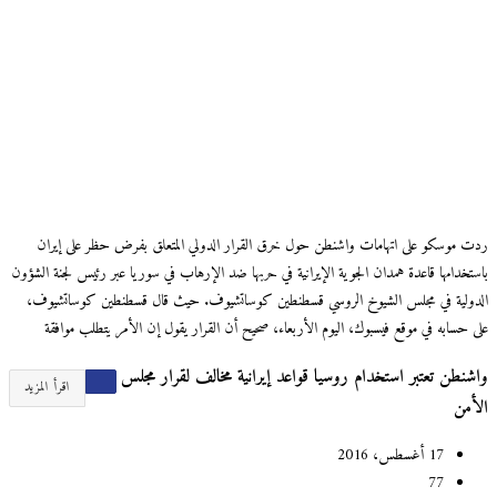
ردت موسكو على اتهامات واشنطن حول خرق القرار الدولي المتعلق بفرض حظر على إيران
باستخدامها قاعدة همدان الجوية الإيرانية في حربها ضد الإرهاب في سوريا عبر رئيس لجنة الشؤون
الدولية في مجلس الشيوخ الروسي قسطنطين كوساتشيوف. حيث قال قسطنطين كوساتشيوف،
على حسابه في موقع فيسبوك، اليوم الأربعاء، صحيح أن القرار يقول إن الأمر يتطلب موافقة
واشنطن تعتبر استخدام روسيا قواعد إيرانية مخالف لقرار مجلس
اقرأ المزيد
الأمن
17 أغسطس، 2016
77