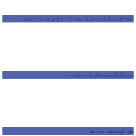
منظمة العفو الدولية: قنابل انشطارية استهدفت 110 مواقع في حلب خلال أسبوعين
بوتين يؤكد للأسد ثبات الموقف الروسي تجاه سوريا
الناتو يتوقع تصعيدا روسيا في حلب