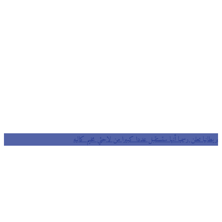
بريطانيا تعلن رسميا أنها ستستقبل عددا كبيرا من لاجئي مخيم كاليه