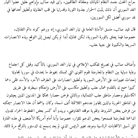
جراح أثخنت جسد النظام المتهالك وحلفائه الطائفيين، رأى تليد صائب وإبراهيم خليل عضوا التيار
الغد السوري أن ذلك يثبت استمرار جذوة الثورة وقدرتها على قلب الطاولة وتحقيق أهدافها في
غد سوري أفضل لكل السوريين.
قال تليد صائب، منسق الأمانة العامة في تيار الغد السوري، إنه ورغم كونه دائم التفاؤل،
خصوصا فيما يتعلق بالثورة السورية، لكن تفاؤله أبدا لم يكن ليصل إلى التوقع بهذه الانتصارات
السريعة والكبيرة على جبهة حلب.
وأضاف صائب في تصريح للمكتب الإعلامي في تيار الغد السوري: بالتأكيد وقبل كل اجتماع
برعاية دولية بين النظام والمعارضة تقوم القوى التي تمسك بخيوط ما يحدث في سوريا بمحاولة
إحداث تغييرات على الأرض السورية وتحقيق انتصارات على الطرف الآخر، والأسد تلقى دعما
كبيرا سمح له بالتقدم شمال حلب وتحقيق مكاسب على الأرض وإحكام سيطرته على طريق
الكاستيلو وحصار مناطق حلب الشمالية، وبالتالي فرض حصارا محكما على المدنيين الذين يعيشون
في المناطق المحررة والذين يتجاوز عددهم الثلاثمئة ألف نسمة، وكان واضحا أن هذا الانتصار سيمكنه
من فرض بعض الشروط وتقوية موقفه التفاوضي، ويبدو أنه كسر بعض الخطوط الحمراء للدول
الداعمة للمعارضة فسمحوا ببعض الدعم للثوار، خصوصا وأننا أمام أمريكا الأضعف في هذه الفترة
التي تسبق الانتخابات الرئاسية وموعد تغيير الرئيس الذي لم يعد يسمح له الدستور بالترشح مرة ثالثة.