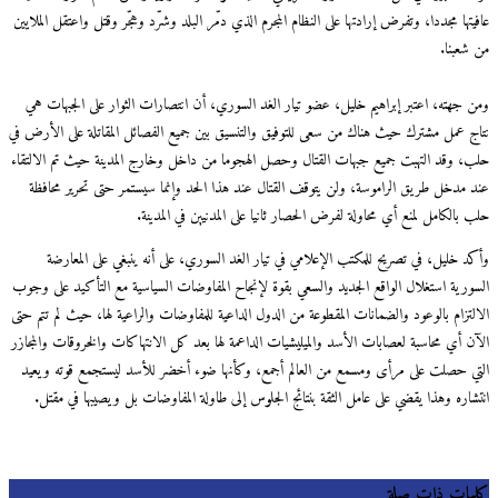
عافيتها مجددا، وتفرض إرادتها على النظام المجرم الذي دمّر البلد وشرّد وهجّر وقتل واعتقل الملايين
من شعبنا.
ومن جهته، اعتبر إبراهيم خليل، عضو تيار الغد السوري، أن انتصارات الثوار على الجبهات هي
نتاج عمل مشترك حيث هناك من سعى للتوفيق والتنسيق بين جميع الفصائل المقاتلة على الأرض في
حلب، وقد التهبت جميع جبهات القتال وحصل الهجوما من داخل وخارج المدينة حيث تم الالتقاء
عند مدخل طريق الراموسة، ولن يتوقف القتال عند هذا الحد وإنما سيستمر حتى تحرير محافظة
حلب بالكامل لمنع أي محاولة لفرض الحصار ثانيا على المدنيين في المدينة.
وأكد خليل، في تصريح للمكتب الإعلامي في تيار الغد السوري، على أنه ينبغي على المعارضة
السورية استغلال الواقع الجديد والسعي بقوة لإنجاح المفاوضات السياسية مع التأكيد على وجوب
الالتزام بالوعود والضمانات المقطوعة من الدول الداعية للمفاوضات والراعية لها، حيث لم تتم حتى
الآن أي محاسبة لعصابات الأسد والميليشيات الداعمة لها بعد كل الانتهاكات والخروقات والمجازر
التي حصلت على مرأى ومسمع من العالم أجمع، وكأنها ضوء أخضر للأسد ليستجمع قوته ويعيد
انتشاره وهذا يقضي على عامل الثقة بنتائج الجلوس إلى طاولة المفاوضات بل ويصيبها في مقتل.
كلمات ذات صلة