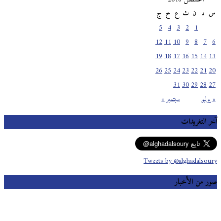
س
د
ن
ث
ع
خ
ج
5
4
3
2
1
12
11
10
9
8
7
6
19
18
17
16
15
14
13
26
25
24
23
22
21
20
31
30
29
28
27
« يوليو
سبتمبر »
آخر التغريدات
Tweets by @alghadalsoury
صور من الأخبار