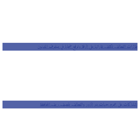
طائرات التحالف تكثف غاراتها على الرقة وتوقع ضحايا في صفوف المدنيين
اشتباكات على عموم جبهات دير الزور والتحالف يقصف ريف المحافظة