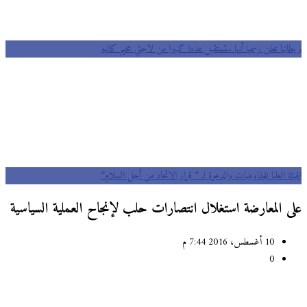
بريطانيا تعلن رسميا أنها ستستقبل عددا كبيرا من لاجئي مخيم كاليه
الهيئة العليا للمفاوضات والدعوة لـ ” قرار الاتحاد من أجل السلام”
على المعارضة استغلال انتصارات حلب لإنجاح العملية السياسية
10 أغسطس، 2016 7:44 م
0