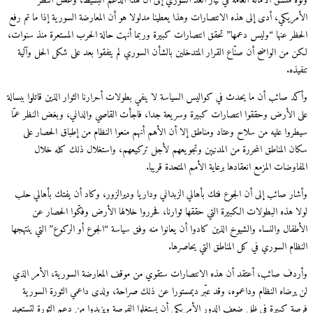
ونوّه منسق الأمانة العامة في تيار الغد السوري إلى أن هذا الدعم البسيط، وغض النظر
الأمريكي، أدى إلى هذه الانتصارات وهذا يعطينا مدلولا هو أن المعارضة السورية إذا ما تم رفع
الحظر عنها “وليس دعمها” تحقق انتصارات كبيرة وربما أنهت حالة الحرب المستعرة منذ سنوات،
لكن من الواضح أن صنّاع القرار المتدخلين بالشأن السوري لم يتفقوا بعد على شكل الحل وآلية
تنفيذه.
وأكد صائب أن ما يحدث في كواليس السياسة لا ينفي بطولات أحرارنا الثوار الذين قاتلوا ببسالة
على الأرض وحققوا انتصارات كبيرة وسريعة جدا، فاجأت القاصي والداني، وبغض النظر عمّا
سيطروا عليه من سلاح وعتاد ومناطق إلا أن الأهم أنهم منعوا النظام من إطباق الحصار على
سكان المناطق المحررة من المدنيين وتجويعهم لأجل تركيعهم، واستغلال ذلك كله خلال
المفاوضات المزمع انعقادها برعاية الأمم المتحدة قريبا.
وأشار صائب إلى أن الجوع فتك بأهالي الزبداني وداريا وديرالزور، وكاد أن يفتك بأهالي حلب
لولا هذه البطولات الكبيرة التي حققها ثوارنا، فحرروا خلالها الأرض وفكّوا الحصار عن
الأطفال والنساء والشيوخ الذين كادوا أن يعانوا منه وفق سياسة “الجوع أو الركوع” التي ينتهجها
النظام السوري في كل المناطق التي يحاصرها.
وأردف صائب، أعتقد أن هذه الانتصارات ستقوي من موقف المعارضة السورية، الأمر الذي
لن يرضاه النظام وداعموه، وقد عبّر ديمستورا عن ذلك صراحة، ولدى داعمي الثورة السورية
فرصة كبيرة في ظل ضعف الدور الأمريكي أن يستغلوا الفرصة ويزيدوا من دعم الثورة لتستعيد