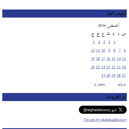
أرشيف التيار
أغسطس 2016
س
د
ن
ث
ع
خ
ج
5
4
3
2
1
12
11
10
9
8
7
6
19
18
17
16
15
14
13
26
25
24
23
22
21
20
31
30
29
28
27
« يوليو
سبتمبر »
آخر التغريدات
Tweets by @alghadalsoury