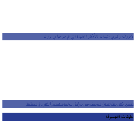
لافروف وكيري يشيدان بالأفكار الجديدة التي تم طرحها في لوزان
النظام يكثف غاراته على الغوطة وحلب وإدلب واستهداف مركز صحي في اللطامنة
تعليقات الفيسبوك