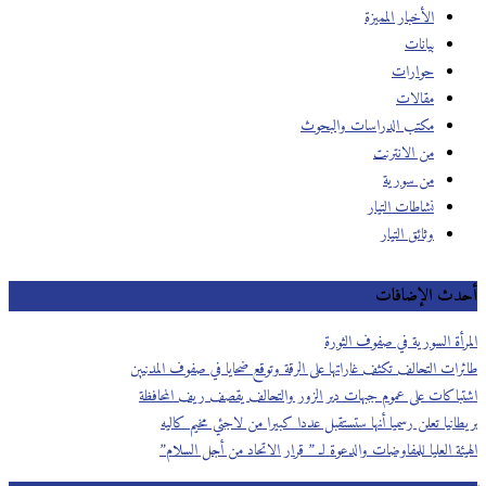
الأخبار المميزة
بيانات
حوارات
مقالات
مكتب الدراسات والبحوث
من الانترنت
من سورية
نشاطات التيار
وثائق التيار
أحدث الإضافات
المرأة السورية في صفوف الثورة
طائرات التحالف تكثف غاراتها على الرقة وتوقع ضحايا في صفوف المدنيين
اشتباكات على عموم جبهات دير الزور والتحالف يقصف ريف المحافظة
بريطانيا تعلن رسميا أنها ستستقبل عددا كبيرا من لاجئي مخيم كاليه
الهيئة العليا للمفاوضات والدعوة لـ ” قرار الاتحاد من أجل السلام”