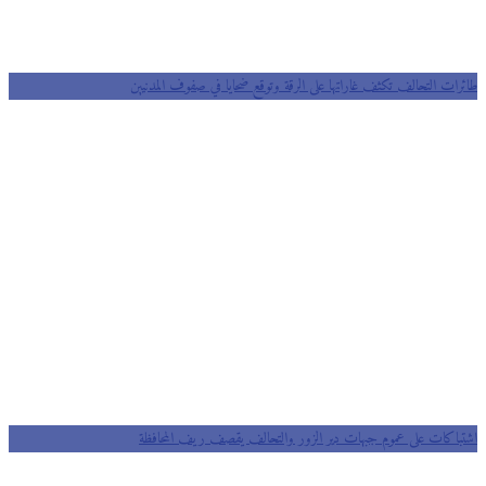
طائرات التحالف تكثف غاراتها على الرقة وتوقع ضحايا في صفوف المدنيين
اشتباكات على عموم جبهات دير الزور والتحالف يقصف ريف المحافظة