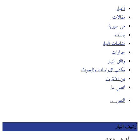
أخبار
مقالات
من سورية
بيانات
نشاطات التيار
حوارات
وثائق التيار
مكتب الدراسات والبحوث
من الانترنت
اتصل بنا
النص …
أرشيف التيار
أغسطس 2016