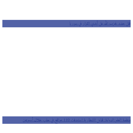
قتلى جدد لحزب الله على أيدي الثوار في سوريا
منظمة العفو الدولية: قنابل انشطارية استهدفت 110 مواقع في حلب خلال أسبوعين