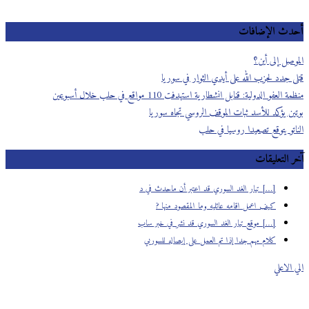
أحدث الإضافات
الموصل إلى أين؟
قتلى جدد لحزب الله على أيدي الثوار في سوريا
منظمة العفو الدولية: قنابل انشطارية استهدفت 110 مواقع في حلب خلال أسبوعين
بوتين يؤكد للأسد ثبات الموقف الروسي تجاه سوريا
الناتو يتوقع تصعيدا روسيا في حلب
آخر التعليقات
[…] تيار الغد السوري قد اعتبر أن ماحدث في د
كيف اعمل اقامه عائليه وما المقصود منها ?
[…] موقع تيار الغد السوري قد نشر في خبر ساب
كلام مهم جدا إذا تم العمل على إيصاله للسوريي
الي الاعلي