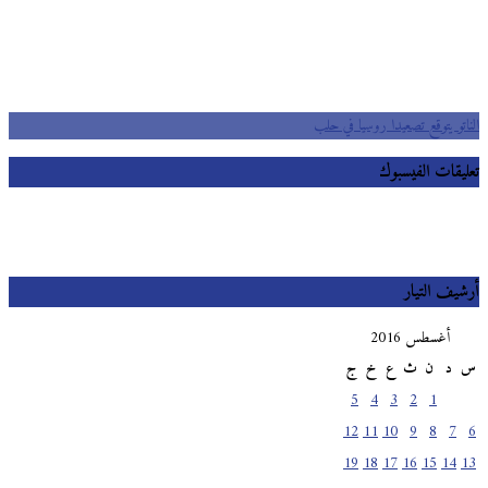
الناتو يتوقع تصعيدا روسيا في حلب
تعليقات الفيسبوك
أرشيف التيار
أغسطس 2016
س
د
ن
ث
ع
خ
ج
5
4
3
2
1
12
11
10
9
8
7
6
19
18
17
16
15
14
13