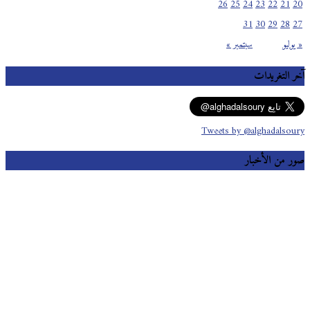
26
25
24
23
22
21
20
31
30
29
28
27
« يوليو
سبتمبر »
آخر التغريدات
Tweets by @alghadalsoury
صور من الأخبار