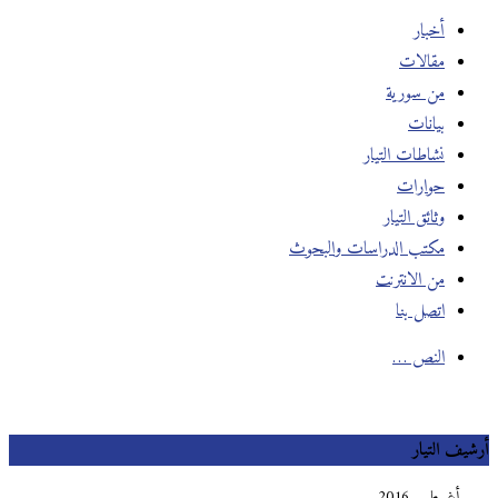
أخبار
مقالات
من سورية
بيانات
نشاطات التيار
حوارات
وثائق التيار
مكتب الدراسات والبحوث
من الانترنت
اتصل بنا
النص …
أرشيف التيار
أغسطس 2016