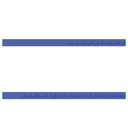
قتلى جدد لحزب الله على أيدي الثوار في سوريا
منظمة العفو الدولية: قنابل انشطارية استهدفت 110 مواقع في حلب خلال أسبوعين