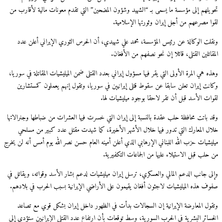
تحويلهم إلى مؤسسة ما يسمى بـ “الشهيد وشؤون المضحين” التي تقدم معونات مالية لأقارب من
لقوا مصرعهم من أجل إيران وثورتها الإسلامية.
ونقلت الوكالة عن رئيس المؤسسة، محمد علي شهيدي، أن الحرس الثوري الإيراني أعلن عدد
المقاتلين القتلى، قائلا إن نحو نصفهم من الأفغان.
وهذه هي المرة الأولى التي يقر فيها مسؤول إيراني بعدد القتلى ضمن الميليشيات المقاتلة في سوريا،
وكانت إيران تعلن سابقا عن سقوط قتلى إيرانيين في سوريا، وتقول إنهم يعملون كمستشارين
لقوات الأسد قبل أن تقر لاحقا بوجود ميليشيات لها.
وقد باتت محافظة حلب عقدة بالنسبة إلى إيران التي خسرت فيها العشرات من ضباطها وجنرالاتها
خلال المعارك التي تدور فيها خلال الأشهر الأخيرة، كما شهدت مقتل عدد كبير من مسلحي
ميليشيات حزب الله اللبناني الإرهابي الذي أعلن أمينه العام حسن نصر الله يوم أمس أنه لن يخرج
من حلب قبل الاستيلاء عليها من الجماعات التكفيرية.
وإلى جانب الدعم المالي والعسكري، ترسل إيران ميليشيات لدعم بشار الأسد وقواته، ويقاتل في
صفوف هذه الميليشيات لاجئون أفغان يقيمون على الأراضي الإيرانية بسبب الحرب في بلادهم.
وتقول المعارضة الإيرانية إن السجالات بدأت في الظهور داخل إيران بشكل قوي مع تصاعد
الخسائر البشرية في الحرب السورية، وسط توقعات بأن ارتفاع عدد القتلى الإيرانيين ستؤدي إلى