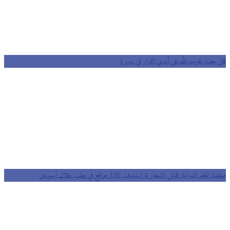
قتلى جدد لحزب الله على أيدي الثوار في سوريا
منظمة العفو الدولية: قنابل انشطارية استهدفت 110 مواقع في حلب خلال أسبوعين