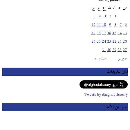
س
د
ن
ث
ع
خ
ج
5
4
3
2
1
12
11
10
9
8
7
6
19
18
17
16
15
14
13
26
25
24
23
22
21
20
31
30
29
28
27
« يوليو
سبتمبر »
آخر التغريدات
Tweets by @alghadalsoury
صور من الأخبار