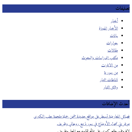
تصنيفات
أخبار
الأخبار المميزة
بيانات
حوارات
مقالات
مكتب الدراسات والبحوث
من الانترنت
من سورية
نشاطات التيار
وثائق التيار
أحدث الإضافات
فصائل المعارضة تسيطر على مواقع جديدة ضمن حملة ملحمة حلب الكبرى
موغريني تبحث اﻷوضاع في سوريا مع روحاني وظريف
لافروف يطلع كيري على نتائج لقاءيه مع المعلم وظريف