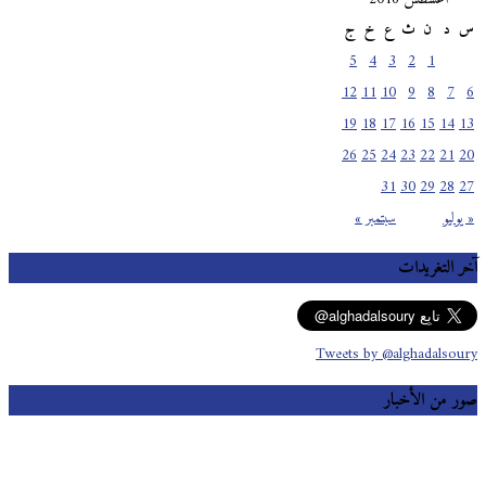
س
د
ن
ث
ع
خ
ج
5
4
3
2
1
12
11
10
9
8
7
6
19
18
17
16
15
14
13
26
25
24
23
22
21
20
31
30
29
28
27
« يوليو
سبتمبر »
آخر التغريدات
Tweets by @alghadalsoury
صور من الأخبار