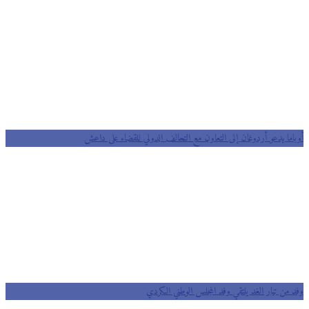
أوباما يدعو أردوغان إلى التعاون مع التحالف الدولي للقضاء على داعش
وفد من تيار الغد يلتقي وفد المجلس الوطني الكردي