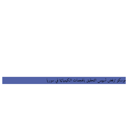
موسكو ترفض تسييس التحقيق بالهجمات الكيميائية في سوريا