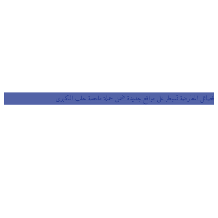
فصائل المعارضة تسيطر على مواقع جديدة ضمن حملة ملحمة حلب الكبرى