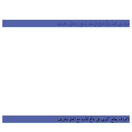
موغريني تبحث اﻷوضاع في سوريا مع روحاني وظريف
لافروف يطلع كيري على نتائج لقاءيه مع المعلم وظريف