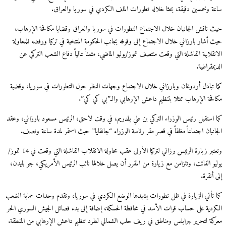
ساعة وخمسين دقيقة، بحثا خلاله تطورات الملف الكردي في سوريا والعراق.
حيث ناقش الجانبان خلال الاجتماع التطورات في سوريا والعراق وقضايا مكافحة الإرهاب،
حيث أشار بارزاني خلال الاجتماع إلى وقوفه بجانب الحكومة المنتخبة في تركيا ورفضه للمحاولة
الانقلابية الفاشلة التي وقعت منتصف تموز/يوليو الماضي، مثمناً عالياً دفاع الشعب التركي عن
الديمقراطية.
كما تبادل أردوغان وبارزاني خلال الاجتماع وجهات النظر حول التطورات في سوريا، وقضية
مكافحة الإرهاب ممثلا بتنظيم داعش الإرهابي والـ”بي كي كي”.
كما استقبل رئيس الوزراء التركي بن علي يلدريم، في وقت لاحق، الرئيس مسعود بارزاني، وعقد
الجانبان اجتماعاً مغلقاً في قصر مقر رئاسة الوزراء “جانقايا” حيث استمر لمدة ساعة ونصف.
وتعتبر زيارة الرئيس برزاني لتركيا الأولى عقب محاولة الانقلاب الفاشلة التي وقعت في 14 تموز/
يوليو الفائت، وتتزامن مع زيارة من المقرر أن يصل خلالها نائب الرئيس الأمريكي، جو بايدن،
إلى أنقرة.
كما تأتي الزيارة في ظل تطورات يشهدها الوضع الكردي في سوريا، وتقدم وحدات حماية الشعب
الكردية على حساب قوات الأسد في محافظة الحسكة، إضافة إلى بدء فصائل الجيش السوري الحر
معركة لتحرير جرابلس ومناطق في ريف حلب الشمالي لطرد تنظيم داعش الإرهابي من المنطقة.