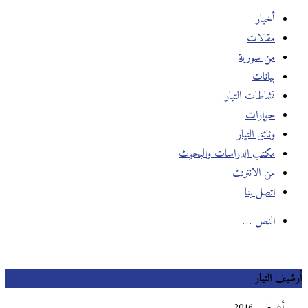
أخبار
مقالات
من سورية
بيانات
نشاطات التيار
حوارات
وثائق التيار
مكتب الدراسات والبحوث
من الانترنت
اتصل بنا
النص …
أرشيف التيار
أغسطس 2016