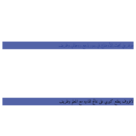
موغريني تبحث اﻷوضاع في سوريا مع روحاني وظريف
لافروف يطلع كيري على نتائج لقاءيه مع المعلم وظريف