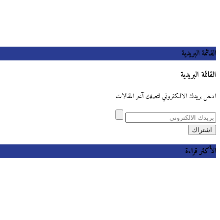
القائمة البريدية
القائمة البريدية
ادخل بريدك الالكتروني لتصلك آخر المقالات
الأكثر قراءة