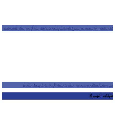
تنظيم داعش يقتل عناصر من “درع الفرات” في أخترين والجيش التركي يعلن مقتل أحد جنوده
دي ميستورا مستاء ومصدوم بسبب القصف العشوائي على ضواحي حلب الغربية
تعليقات الفيسبوك