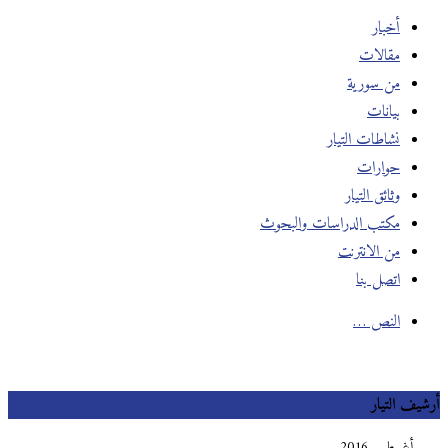
أخبار
مقالات
من سورية
بيانات
نشاطات التيار
حوارات
وثائق التيار
مكتب الدراسات والبحوث
من الانترنت
اتصل بنا
النص …
أرشيف التيار
أغسطس 2016