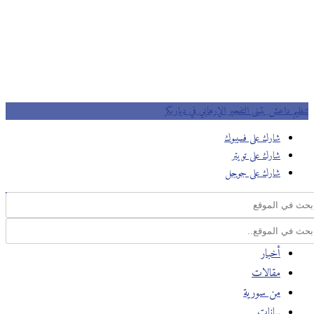
تنظيم داعش يتبنى التفجير الإرهابي في دياربكر
شارك على فسيبوك
شارك على تويتر
شارك على جوجل
أخبار
مقالات
من سورية
بيانات