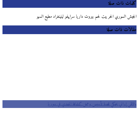
كلمات ذات صلة
الجيش السوري الحر بيت لحم بيروت داريا سراييفو لينينغراد مطيع السهو
مقالات ذات صلة
وثائقي إيراني يحكي قصة تأسيس وعمل كشافة المهدي في سوريا