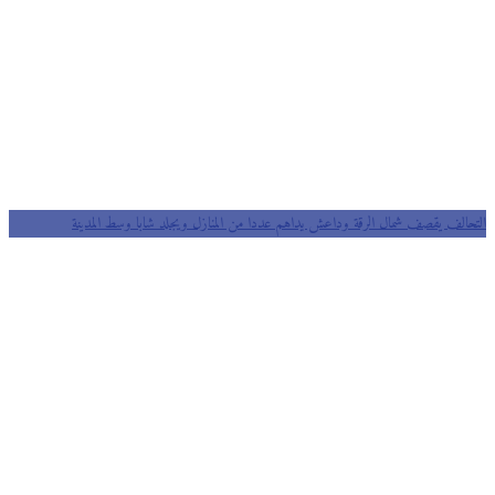
التحالف يقصف شمال الرقة وداعش يداهم عددا من المنازل ويجلد شابا وسط المدينة