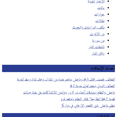
الأخبار المميزة
بيانات
حوارات
مقالات
مكتب الدراسات والبحوث
من الانترنت
من سورية
نشاطات التيار
وثائق التيار
أحدث الإضافات
التحالف يقصف شمال الرقة وداعش يداهم عددا من المنازل ويجلد شابا وسط المدينة
التحالف الدولي يستعد لعزل مدينة الرقة
داعش والنظام يستهدفان أحياء دير الزور وتواصل الاشتباكات على عدة جبهات
قضية “الجثة الطازجة” تقلق النظام وتدفعه للرد
تنظيم داعش يتبنى التفجير الإرهابي في دياربكر
آخر التعليقات