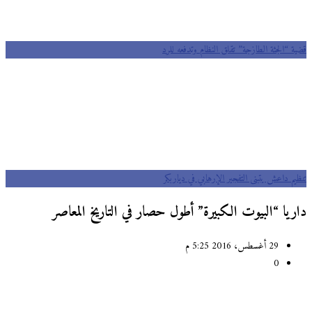
قضية “الجثة الطازجة” تقلق النظام وتدفعه للرد
تنظيم داعش يتبنى التفجير الإرهابي في دياربكر
داريا “البيوت الكبيرة” أطول حصار في التاريخ المعاصر
29 أغسطس، 2016 5:25 م
0