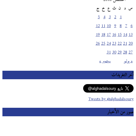
س
د
ن
ث
ع
خ
ج
5
4
3
2
1
12
11
10
9
8
7
6
19
18
17
16
15
14
13
26
25
24
23
22
21
20
31
30
29
28
27
« يوليو
سبتمبر »
آخر التغريدات
Tweets by @alghadalsoury
صور من الأخبار