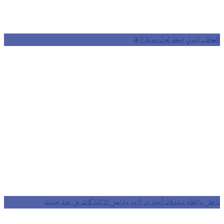
التحالف الدولي يستعد لعزل مدينة الرقة
داعش والنظام يستهدفان أحياء دير الزور وتواصل الاشتباكات على عدة جبهات