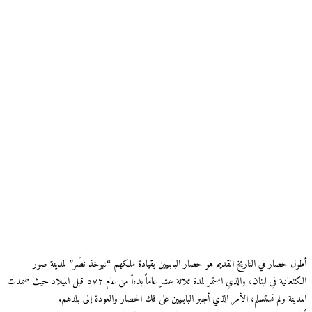
أطول حصار في التاريخ القديم هو حصار البابليين بقيادة ملكهم “نبوخذ نصَّر” لمدينة صور
الكنعانية في لبنان، والذي استمر لمدة ثلاثة عشر عاماً بدءاً من عام ٥٧٢ قبل الميلاد حيث صمدت
المدينة ولم تستسلم، الأمر الذي أجبر البابليين على فك الحصار والعودة إلى بلدهم.