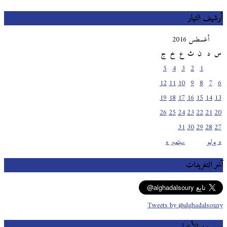
أرشيف التيار
أغسطس 2016
س
د
ن
ث
ع
خ
ج
5
4
3
2
1
12
11
10
9
8
7
6
19
18
17
16
15
14
13
26
25
24
23
22
21
20
31
30
29
28
27
« يوليو
سبتمبر »
آخر التغريدات
Tweets by @alghadalsoury
صور من الأخبار