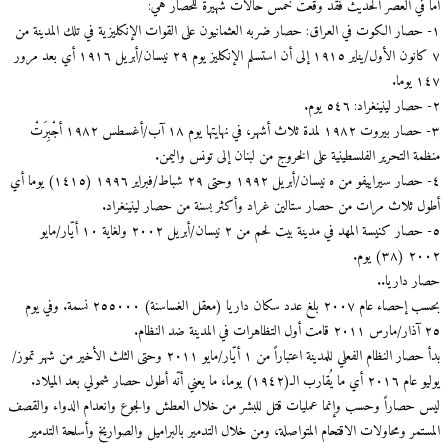
أما في العصر الحديث فقد وقعت خمس حالات شهيرة للحصار هي:
١- حصار الكوت في العراق: حصار ضربه العثمانيون على القوات الإنكليزية في تلك المدينة من
٧ كانون الأول/يناير ١٩١٥ إلى أن استسلم الإنكليز يوم ٢٩ نيسان/أبريل ١٩١٦ أي بعد مرور
١٤٧ يوما.
٢- حصار لينينغراد: ٥٤٦ يوم.
٣- حصار بيروت ١٩٨٢ لمدة ثلاث أشهر، في نهايتها يوم ١٨ آب/أغسطس ١٩٨٢ أجْبِرَتْ
منظمة التحرير الفلسطينية على الخروج من لبنان إلى تونس واليمن.
٤- حصار سيراييفو من ه نيسان/أبريل ١٩٩٢ وحتى ٢٩ شباط/فبراير ١٩٩٦ (١٤١٥) يوما أي
أطول ثلاث مرات من حصار ستالين غراد وأكثر بسنة من حصار لينينغراد.
٥- حصار كنيسة المهد في مدينة بيت لحم من ٢ نيسان/أبريل ٢٠٠٢ ولغاية ١٠ أيّار/مايو
٢٠٠٢ (٣٨) يوم.
حصار داريا..
بحسب إحصاء عام ٢٠٠٧ بلغ عدد سكان داريا (معقل الغساسنة) ٢٥٥٠٠٠ نسمة. وفي يوم
٢٥ آذار/مارس ٢٠١١ قامت أول التظاهرات في المدينة ضد النظام.
بدأ حصار النظام الفعلي للمدينة اعتباراً من ١ أيّار/مايو ٢٠١١ وحتى الثلث الأخير من شهر تموز/
يوليو عام ٢٠١٦ أي ما يُقارب الـ(١٩٤٢) يوما، ما يعني أنّه أطول حصار شمولي بعد الميلاد.
ليس حصاراً وحسب وإنما عمليات قتل للبشر من خلال العطش والجوع وانعدام الدواء والقصف
المستمر ومحاولات الاقتحام المتواصلة، ومن خلال التدمير بالبراميل والصواريخ وأسلحة التدمير