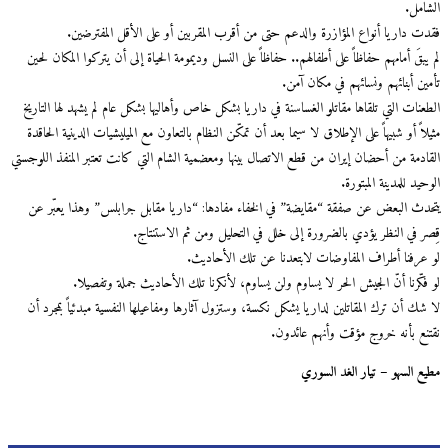
الشامل.
فقدت داريا أنواع المؤازرة والدعم حتى من أقرب المقربين أو على الأقل المفترضين.
لم يبقَ أمامهم حفاظاً على أطفالهم.. حفاظاً على النسل وديمومة الحياة إلى أن يتركوا المكان لحين
تأمين أبنائهم ونسائهم في مكان آمن.
الطعنات التي تلقاها مقاتلو الغساسنة في داريا بشكل خاص وأهاليها بشكل عام لم يشهد لها التاريخ
مثيلاً أو شبيهاً على الإطلاق لا سيما بعد أن تمكّن النظام بالتعاون مع الميليشيات الدينية الحاقدة
القادمة من أحضان إيران من قطع الاتصال بينها ومعضمية الشام التي كانت تعتبر المنفذ اللوجستي
الوحيد للمدينة المبتورة.
يتحدث البعض عن صفقة “مقايضة” في الخفاء مفادها: “داريا مقابل جرابلس” وهذا يعبّر عن
قِصر في النظر يؤدي بالضرورة إلى خلل في التحليل ومن ثم الاستنتاج.
لو عرفنا أطراف المفاوضات لابتعدنا عن تلك الأحاديث.
لو فكّرنا أنّ الجيش الحر لا يساوم ولن يساوم، لأنكرنا تلك الأحاديث جملة وتفصيلا.
لا شك أن ترك المقاتلين لداريا يشكل نكسة، وستزول آثارها ومفاعيلها النفسية مبدئياً بمجرد أن
نقتنع بأنه خروج مؤقت وأنهم عائدون.
مطيع السهو – تيار الغد السوري