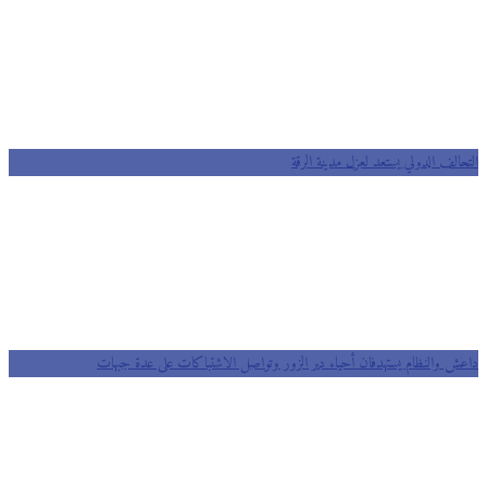
التحالف الدولي يستعد لعزل مدينة الرقة
داعش والنظام يستهدفان أحياء دير الزور وتواصل الاشتباكات على عدة جبهات