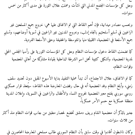
وحل كل مؤسسات المجتمع المدني التي نشأت وعملت خلال الثورة على مدى أكثر من خمس
سنوات.
وبحسب مصادر ميدانية، فإن أهم النقاط التي تم الاتفاق عليها هي: خروج جميع المسلحين غير
الراغبين في تسليم أسلحتهم باتجاه إدلب، وخروج المدنيين غير الراغبين في تسوية أوضاعهم، وتسليم
جميع الأسلحة في المعضمية، الثقيلة منها والمتوسطة والخفيفة وحتى الأسلحة الفردية.
كما تضمنت النقاط دخول مؤسسات النظام وحل كل المؤسسات الثورية على رأسها المجلس المحلي
لمدينة المعضمية، وتشكيل كتيبة تحمل اسم الشرطة الداخلية بقيادة مشتركة من أهالي المعضمية
وقوات النظام.
كما تم الاتفاق، خلال الاجتماع، أن تبدأ عملية التنفيذ بداية الأسبوع المقبل دون تحديد سقف
زمني، وأبلغ النظام وفد المعضمية أنه في حال رفضت المعارضة هذه النقاط، سيُتخذ قرار عسكري
روسي سوري بفتح معبر المعضمية لخروج النساء والأطفال والراغبين في التسوية، وإعلان المدينة
منطقة عسكرية مع حسم الأمر عسكرياً.
جدير بالذكر أن معضمية الشام بريف دمشق تخضع لحصار مطبق من جانب قوات النظام منذ أكثر
من ثلاث سنوات.
وكان ناشطون أفادوا في وقت سابق بأن النظام السوري طالب مسلحي المعارضة المحاصرين في