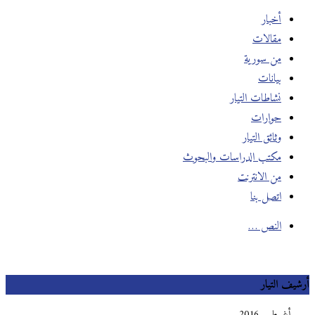
أخبار
مقالات
من سورية
بيانات
نشاطات التيار
حوارات
وثائق التيار
مكتب الدراسات والبحوث
من الانترنت
اتصل بنا
النص …
أرشيف التيار
أغسطس 2016