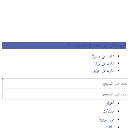
تنظيم داعش يتبنى التفجير الإرهابي في دياربكر
شارك على فسيبوك
شارك على تويتر
شارك على جوجل
أخبار
مقالات
من سورية
بيانات