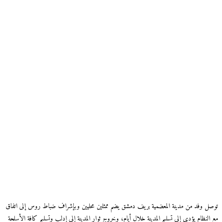
توصل وفد من مدينة المعضمية بريف دمشق يضم ممثلين محليين وبإشراف ضباط روس إلى اتفاق
مع النظام يؤدي إلى تسليم المدينة خلال أيام، وخروج ثوار المدينة إلى إدلب وتسليم كافة الأسلحة