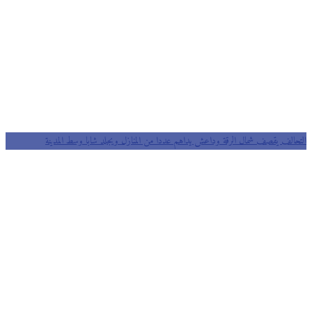
التحالف يقصف شمال الرقة وداعش يداهم عددا من المنازل ويجلد شابا وسط المدينة