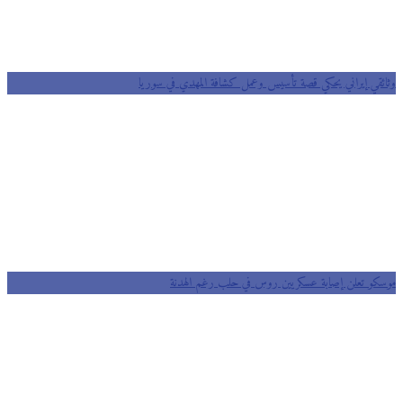
وثائقي إيراني يحكي قصة تأسيس وعمل كشافة المهدي في سوريا
موسكو تعلن إصابة عسكريين روس في حلب رغم الهدنة