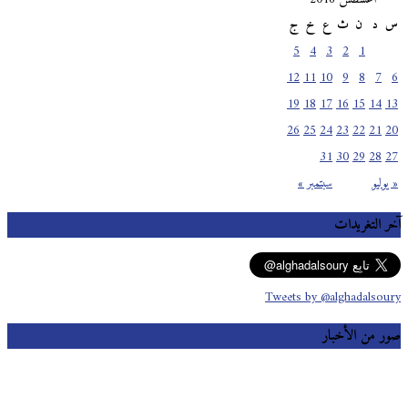
س
د
ن
ث
ع
خ
ج
5
4
3
2
1
12
11
10
9
8
7
6
19
18
17
16
15
14
13
26
25
24
23
22
21
20
31
30
29
28
27
« يوليو
سبتمبر »
آخر التغريدات
Tweets by @alghadalsoury
صور من الأخبار