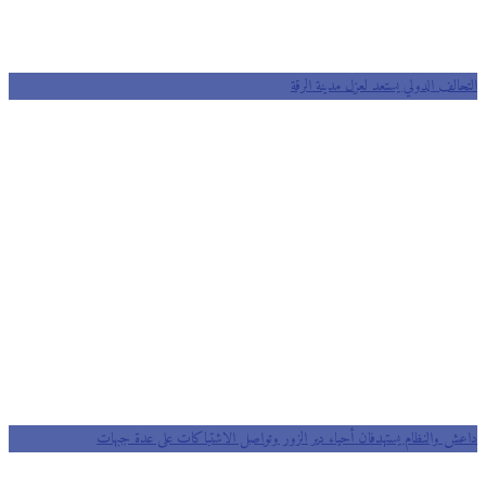
التحالف الدولي يستعد لعزل مدينة الرقة
داعش والنظام يستهدفان أحياء دير الزور وتواصل الاشتباكات على عدة جبهات