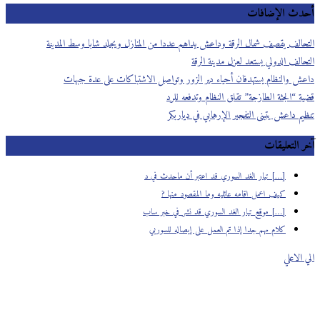
أحدث الإضافات
التحالف يقصف شمال الرقة وداعش يداهم عددا من المنازل ويجلد شابا وسط المدينة
التحالف الدولي يستعد لعزل مدينة الرقة
داعش والنظام يستهدفان أحياء دير الزور وتواصل الاشتباكات على عدة جبهات
قضية “الجثة الطازجة” تقلق النظام وتدفعه للرد
تنظيم داعش يتبنى التفجير الإرهابي في دياربكر
آخر التعليقات
[…] تيار الغد السوري قد اعتبر أن ماحدث في د
كيف اعمل اقامه عائليه وما المقصود منها ?
[…] موقع تيار الغد السوري قد نشر في خبر ساب
كلام مهم جدا إذا تم العمل على إيصاله للسوريي
الي الاعلي