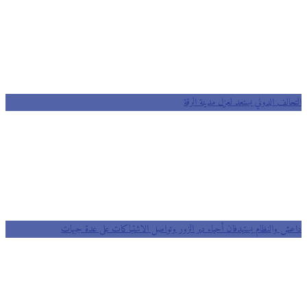
التحالف الدولي يستعد لعزل مدينة الرقة
داعش والنظام يستهدفان أحياء دير الزور وتواصل الاشتباكات على عدة جبهات