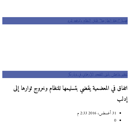
قضية “الجثة الطازجة” تقلق النظام وتدفعه للرد
تنظيم داعش يتبنى التفجير الإرهابي في دياربكر
اتفاق في المعضمية يقضي بتسليمها للنظام وخروج ثوارها إلى
إدلب
31 أغسطس، 2016 2:33 م
0