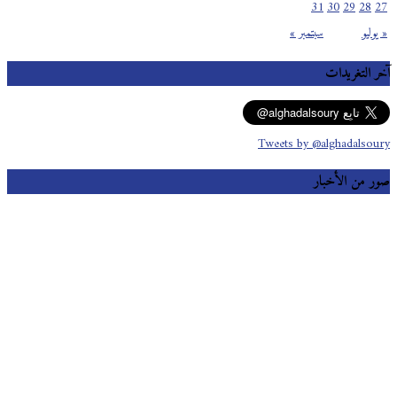
31
30
29
28
27
« يوليو
سبتمبر »
آخر التغريدات
Tweets by @alghadalsoury
صور من الأخبار