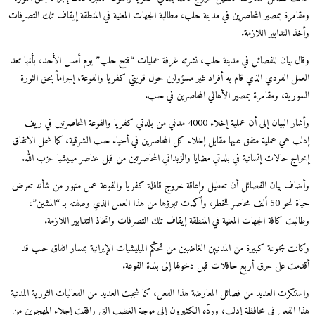
ومقامرة بمصير المحاصرين في مدينة حلب، مطالبة الجهات المعنية في المنطقة إيقاف تلك التصرفات
وأخذ التدابير اللازمة.
وقال بيان للفصائل في مدينة حلب، نشرته غرفة عمليات “فتح حلب” يوم أمس الأحد، بأنها تعد
العمل الفردي الذي قام به أفراد غير مسؤولين حول قريتي كفريا والفوعة، إجراماً بحق الثورة
السورية، ومقامرة بمصير الأهالي المحاصرين في حلب.
وأشار البيان إلى أن عملية إخلاء 4000 مدني من بلدتي كفريا والفوعة المحاصرتين في ريف
إدلب هي عملية متفق عليها مقابل إخلاء كل المحاصرين في أحياء حلب الشرقية، كما شمل الاتفاق
إخراج حالات إنسانية في بلدتي مضايا والزبداني المحاصرتين من قبل عناصر ميليشيا حزب الله.
وأضاف بيان الفصائل أن تعطيل وإعاقة خروج قافلة كفريا والفوعة عمل متهور من شأنه تعرض
حياة نحو 50 ألف محاصر للخطر، وأكدت تبرؤها من هذا العمل الذي وصفته بـ “المشين”،
وطالبت كافة الجهات المعنية في المنطقة إيقاف تلك التصرفات واتخاذ التدابير اللازمة.
وكانت مجموعة كبيرة من المدنيين الغاضبين من تحكّم الميليشيات الإيرانية بمسار اتفاق حلب قد
أقدمت على حرق أربع حافلات قبل دخولها إلى بلدة الفوعة.
واستنكرت العديد من فصائل المعارضة هذا الفعل، كما شجبت العديد من الفعاليات الثورية المدنية
هذا الفعل في محافظة إدلب، وردّه الكثيرون إلى موجة الغضب التي رافقت إجلاء المهجرين من