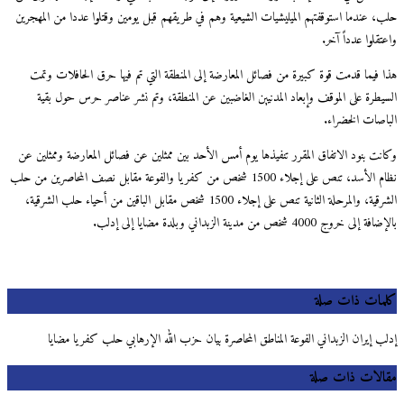
حلب، عندما استوقفتهم الميليشيات الشيعية وهم في طريقهم قبل يومين وقتلوا عددا من المهجرين
واعتقلوا عدداً آخر.
هذا فيما قدمت قوة كبيرة من فصائل المعارضة إلى المنطقة التي تم فيها حرق الحافلات وتمت
السيطرة على الموقف وإبعاد المدنيين الغاضبين عن المنطقة، وتم نشر عناصر حرس حول بقية
الباصات الخضراء.
وكانت بنود الاتفاق المقرر تنفيذها يوم أمس الأحد بين ممثلين عن فصائل المعارضة وممثلين عن
نظام الأسد، تنص على إجلاء 1500 شخص من كفريا والفوعة مقابل نصف المحاصرين من حلب
الشرقية، والمرحلة الثانية تنص على إجلاء 1500 شخص مقابل الباقين من أحياء حلب الشرقية،
بالإضافة إلى خروج 4000 شخص من مدينة الزبداني وبلدة مضايا إلى إدلب.
كلمات ذات صلة
إدلب إيران الزبداني الفوعة المناطق المحاصرة بيان حزب الله الإرهابي حلب كفريا مضايا
مقالات ذات صلة