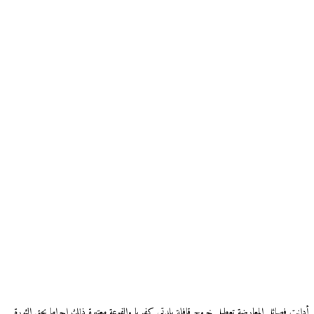
أدانت فصائل المعارضة تعطيل خروج قافلة بلدتي كفريا والفوعة معتبرة ذلك إجراما بحق الثورة