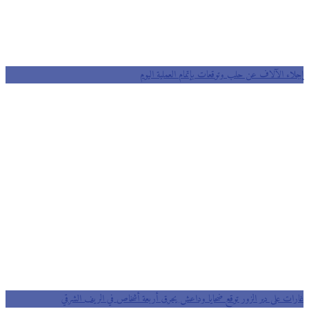
إجلاء الآلاف عن حلب وتوقعات بإتمام العملية اليوم
غارات على دير الزور توقع ضحايا وداعش يحرق أربعة أشخاص في الريف الشرقي