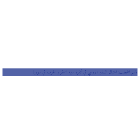
قاسم الخطيب: اغتيال السفير الروسي في أنقرة سببه استمرار الحرب في سوريا