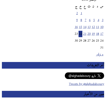
س
د
ن
ث
ع
خ
ج
2
1
9
8
7
6
5
4
3
16
15
14
13
12
11
10
23
22
21
20
19
18
17
30
29
28
27
26
25
24
31
« نوفمبر
آخر التغريدات
Tweets by @alghadalsoury
صور من الأخبار