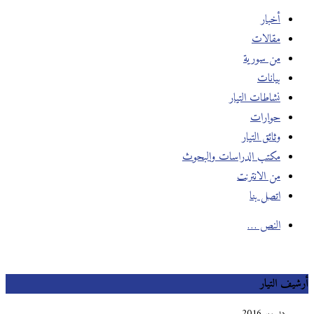
أخبار
مقالات
من سورية
بيانات
نشاطات التيار
حوارات
وثائق التيار
مكتب الدراسات والبحوث
من الانترنت
اتصل بنا
النص …
أرشيف التيار
ديسمبر 2016