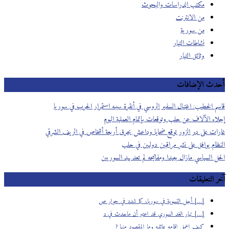
مكتب الدراسات والبحوث
من الانترنت
من سورية
نشاطات التيار
وثائق التيار
أحدث الإضافات
قاسم الخطيب: اغتيال السفير الروسي في أنقرة سببه استمرار الحرب في سوريا
إجلاء الآلاف عن حلب وتوقعات بإتمام العملية اليوم
غارات على دير الزور توقع ضحايا وداعش يحرق أربعة أشخاص في الريف الشرقي
النظام يوافق على نشر مراقبين دوليين في حلب
الحل السياسي مازال بعيدا ومفاتيحه لم تعد بيد السوريين
آخر التعليقات
[…] أجل التسوية في سوريا، كما شدد في حوار ص
[…] تيار الغد السوري قد اعتبر أن ماحدث في د
كيف اعمل اقامه عائليه وما المقصود منها ?