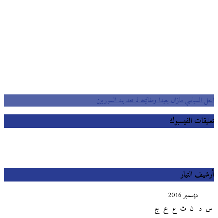
الحل السياسي مازال بعيدا ومفاتيحه لم تعد بيد السوريين
تعليقات الفيسبوك
أرشيف التيار
ديسمبر 2016
س
د
ن
ث
ع
خ
ج