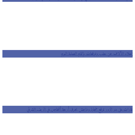
إجلاء الآلاف عن حلب وتوقعات بإتمام العملية اليوم
غارات على دير الزور توقع ضحايا وداعش يحرق أربعة أشخاص في الريف الشرقي