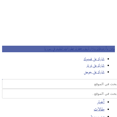
بوتين وأردوغان ونزارباييف يبحثون تطورات المشهد في سوريا
شارك على فسيبوك
شارك على تويتر
شارك على جوجل
أخبار
مقالات
من سورية