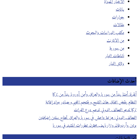
الأخبار المميزة
بيانات
حوارات
مقالات
مكتب الدراسات والبحوث
من الانترنت
من سورية
نشاطات التيار
وثائق التيار
أحدث الإضافات
أنقرة: أمننا يبدأ من سوريا والعراق وأمن أوروبا يبدأ من تركيا
النظام ينقض اتفاق خان الشيح ويقتحم المخيم ويصادر مواد إغاثية
تركيا تدعو التحالف الدولي لدعم درع الفرات
التحالف الدولي: هزيمة داعش في سوريا والعراق تحتاج سنتين إضافيتين
بوتين وأردوغان ونزارباييف يبحثون تطورات المشهد في سوريا
آخر التعليقات