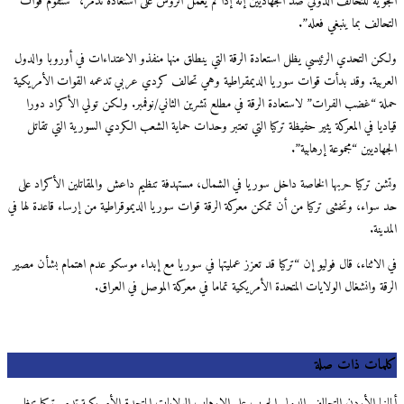
الجوية للتحالف الدولي ضد الجهاديين إنه إذا لم يعمل الروس على استعادة تدمر، “ستقوم قوات
التحالف بما ينبغي فعله”.
ولكن التحدي الرئيسي يظل استعادة الرقة التي ينطلق منها منفذو الاعتداءات في أوروبا والدول
العربية. وقد بدأت قوات سوريا الديمقراطية وهي تحالف كردي عربي تدعمه القوات الأمريكية
حملة “غضب الفرات” لاستعادة الرقة في مطلع تشرين الثاني/نوفمبر. ولكن تولي الأكراد دورا
قياديا في المعركة يثير حفيظة تركيا التي تعتبر وحدات حماية الشعب الكردي السورية التي تقاتل
الجهاديين “مجموعة إرهابية”.
وتشن تركيا حربها الخاصة داخل سوريا في الشمال، مستهدفة تنظيم داعش والمقاتلين الأكراد على
حد سواء، وتخشى تركيا من أن تمكن معركة الرقة قوات سوريا الديموقراطية من إرساء قاعدة لها في
المدينة.
في الاثناء، قال فوليو إن “تركيا قد تعزز عمليتها في سوريا مع إبداء موسكو عدم اهتمام بشأن مصير
الرقة وانشغال الولايات المتحدة الأمريكية تماما في معركة الموصل في العراق.
كلمات ذات صلة
ألمانيا الأردن التحالف الدولي الحرب على الإرهاب الولايات المتحدة الأمريكية تدمر تركيا تنظيم