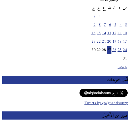
س
د
ن
ث
ع
خ
ج
2
1
9
8
7
6
5
4
3
16
15
14
13
12
11
10
23
22
21
20
19
18
17
30
29
28
27
26
25
24
31
« نوفمبر
آخر التغريدات
Tweets by @alghadalsoury
صور من الأخبار