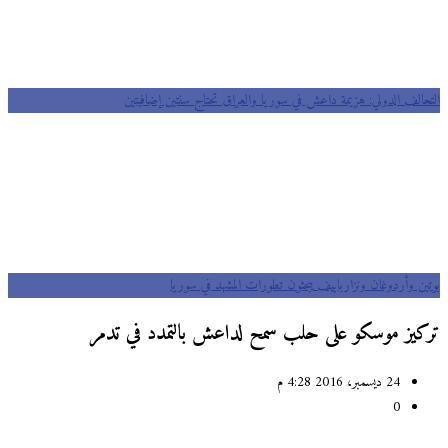
التحالف الدولي: هزيمة داعش في سوريا والعراق تحتاج سنتين إضافيتين
بوتين وأردوغان ونزارباييف يبحثون تطورات المشهد في سوريا
تركيز موسكو على حلب سمح لداعش بالتمدد في تدمر
24 ديسمبر، 2016 4:28 م
0