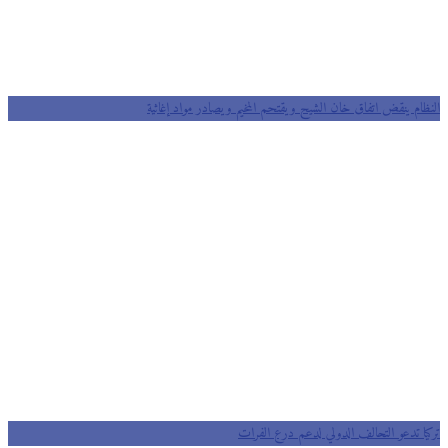
النظام ينقض اتفاق خان الشيح ويقتحم المخيم ويصادر مواد إغاثية
تركيا تدعو التحالف الدولي لدعم درع الفرات