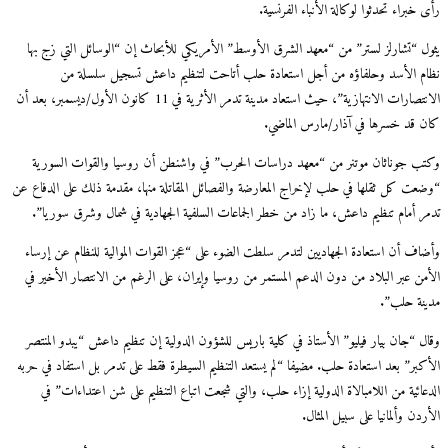
رأى خبراء تحدثوا لوكالة الأنباء الفرنسية.
يثول “تشارلز لستر” من “معهد الشرق الأوسط” الأمريكي للأبحاث إن “الوسائل التي زج بها
نظام الأسد وحلفاؤه من أجل استعادة حلب أتاحت لتنظيم داعش تسجيل سلسلة من
الانتصارات الانتهازية”، حيث استعاد مدينة تدمر الأثرية في 11 كانون الأول/ديسمبر، بعد أن
كان قد خسرها في آذار/مارس الماضي.
وكتب جوناثان موتنر من “معهد دراسات الحرب” في واشنطن أن روسيا والقوات السورية
“وضعت كل ثقلها في حلب لإخراج المعارضة والفصائل المقاتلة منها، مقدمة ذلك على الدفاع عن
تدمر أمام تنظيم داعش، ما زاد من خطر الجماعات السلفية الجهادية في شمال وشرق سوريا”.
وأضاف أن استعادة الجهاديين لتدمر سلطت الضوء على “عجز القوات الموالية للنظام عن إرساء
الأمن عبر البلاد من دون الدعم المستمر من روسيا وإيران، على الرغم من الانتصار الأخير في
مدينة حلب”.
وقال “جان بيار فيليو” الأستاذ في كلية باريس للشؤون الدولية إن تنظيم داعش “يبدو المنتصر
الأكبر” بعد استعادة حلب. مضيفا “لم يستعد التنظيم السيطرة فقط على تدمر بل استفاد في حربه
الدعائية من اللامبالاة الدولية إزاء حلب، والتي شجعت اتباع التنظيم على شن اعتداءات” في
الأردن وألمانيا على سبيل المثال.