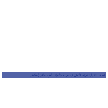
التحالف الدولي: هزيمة داعش في سوريا والعراق تحتاج سنتين إضافيتين