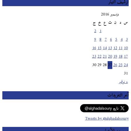
أرشيف التيار
ديسمبر 2016
س
د
ن
ث
ع
خ
ج
2
1
9
8
7
6
5
4
3
16
15
14
13
12
11
10
23
22
21
20
19
18
17
30
29
28
27
26
25
24
31
« نوفمبر
آخر التغريدات
Tweets by @alghadalsoury
صور من الأخبار