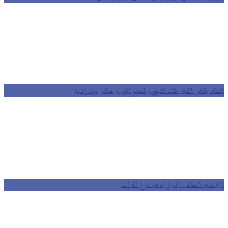
النظام ينقض اتفاق خان الشيح ويقتحم المخيم ويصادر مواد إغاثية
تركيا تدعو التحالف الدولي لدعم درع الفرات