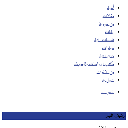
أخبار
مقالات
من سورية
بيانات
نشاطات التيار
حوارات
وثائق التيار
مكتب الدراسات والبحوث
من الانترنت
اتصل بنا
النص …
أرشيف التيار
ديسمبر 2016