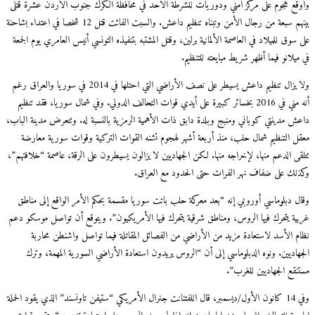
وأوقع هجوم على مركز أمني ودوريات للشرطة الاحد في محافظة الكرك جنوب الأردن عشرة قتلى
بينهم سبعة من رجال الأمن وتبناه تنظيم داعش. والسبت الفائت قتل 12 شخصا في اعتداء بشاحنة
على سوق للميلاد في العاصمة الألمانية برلين، وقتل المشتبه بتنفيذه التونسي أنيس العامري يوم الجمعة
في ميلانو فيما أظهر شريط مبايعته للتنظيم.
ولا يزال تنظيم داعش يسيطر على نصف الأراضي التي احتلها في 2014 في سوريا والعراق رغم
أنه مني في 2016 بخسائر كبيرة على أيدي قوات التحالف الدولي. وفي شمال سوريا، فقد تنظيم
داعش مدينتي كوباني ومنبج وبلدة دابق ذات الأهمية الرمزية بالنسبة له. وتتعرض مدينة الباب،
معقل التنظيم شمال حلب، منذ أربعة أشهر لهجوم تشنه القوات التركية وقوات سورية معارضة
تتلقى الدعم منها، لإخراجه منها. لكن الجهاديين لا يزالون يسيطرون على الرقة، عاصمة “خلافتهم”،
وكذلك على ضفاف نهر الفرات حتى الحدود مع العراق.
وقال دبلوماسي أوروبي إنه “بعد معركة حلب باتت سوريا مقسمة بحكم الأمر الواقع إلى مناطق
غربية يتحرك فيها الروس، ومناطق شرقية يتحرك فيها الأمريكيون”. ويتوقع أن تواصل موسكو دعم
نظام الأسد لاستعادة مزيد من الأراضي من الفصائل المقاتلة فيما تواصل واشنطن محاربة
الجهاديين. ونوه الدبلوماسي إلى أن “الروس يريدون استعادة الأراضي السورية المهمة، وترك
مستنقع الجهاديين للغرب”.
وفي 14 كانون الأول/ديسمبر، قال اللفتنانت جنرال الأمريكي “ستيفن تاونسند” الذي يقود الحملة