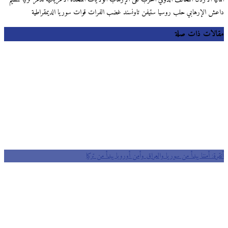
داعش الإرهابي حلب روسيا ستيفن تاونسند غضب الفرات قوات سوريا الديمقراطية
مقالات ذات صلة
أنقرة: أمننا يبدأ من سوريا والعراق وأمن أوروبا يبدأ من تركيا