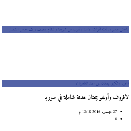
داعش يدمر دبابات لقوات الأسد بالقرب من شريفة والنظام يقصف ريف حمص الشمالي
الجربا وشكري يتفقان على عقد القاهرة ٣
لافروف وأوغلو يبحثان هدنة شاملة في سوريا
27 ديسمبر، 2016 12:18 م
0