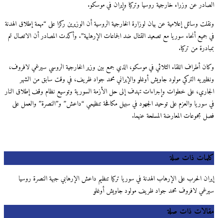
الصادر عن وزراء خارجية روسيا وتركيا وإيران في موسكو.
ونقلت وسائل إعلامية عن بيان لوزارة الخارجية الروسية أن الوزيرين ركزا على “مهمة إطلاق الهدنة
في جميع أنحاء سوريا مع تصعيد القتال ضد الجماعات الإرهابية”. وأكدت المصادر أن الاتصال تم
بمبادرة من تركيا.
وكان أطراف اللقاء الثلاثي في موسكو، الذي جمع بين وزير الخارجية الروسي سيرغي لافروف،
ونظيريه التركي مولود جاويش أوغلو والإيراني محمد جواد ظريف، في وقت سابق من الشهر
الجاري، على خطوات وإجراءات تهدف إلى حل الأزمة السورية وتوسيع نظام وقف إطلاق النار
في سوريا والعزم على توحيد الجهود في سبيل مكافحة تنظيمي “داعش” و”النصرة” والعمل على
فصل مجموعات المعارضة المسلحة عنهما.
كلمات ذات صلة
إيران الحرب على الإرهاب الهدنة في سوريا تركيا تنظيم داعش الإرهابي جبهة النصرة روسيا
سيرغي لافروف محمد جواد ظريف مولود جاويش أوغلو
مقالات ذات صلة