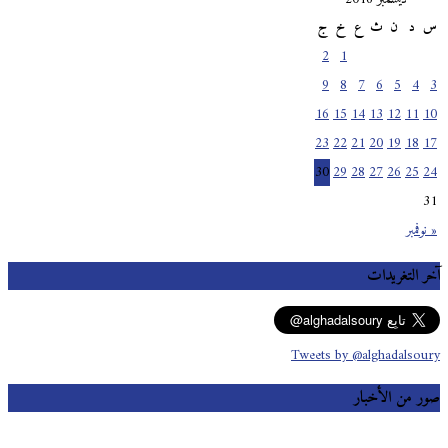
س
د
ن
ث
ع
خ
ج
2
1
9
8
7
6
5
4
3
16
15
14
13
12
11
10
23
22
21
20
19
18
17
30
29
28
27
26
25
24
31
« نوفمبر
آخر التغريدات
Tweets by @alghadalsoury
صور من الأخبار