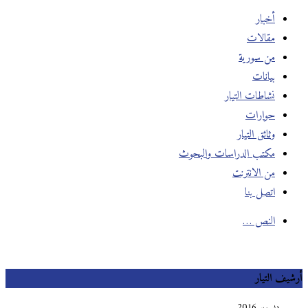
أخبار
مقالات
من سورية
بيانات
نشاطات التيار
حوارات
وثائق التيار
مكتب الدراسات والبحوث
من الانترنت
اتصل بنا
النص …
أرشيف التيار
ديسمبر 2016