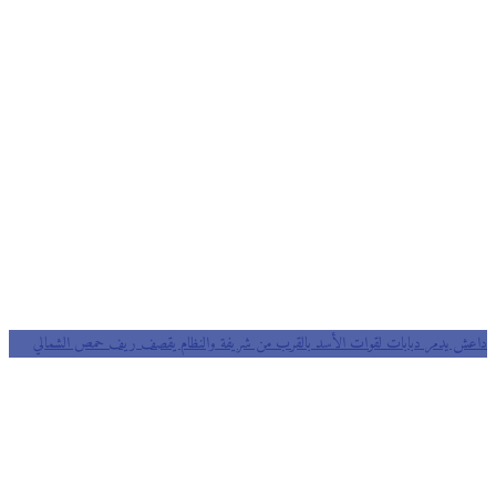
داعش يدمر دبابات لقوات الأسد بالقرب من شريفة والنظام يقصف ريف حمص الشمالي