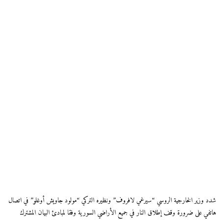
شدد وزير الخارجية الروسي “سيرغي لافروف” ونظيره التركي “مولود جاويش أوغلو” في اتصال
هاتفي على ضرورة وقف إطلاق النار في جميع الأراضي السورية وفقا لمبادئ البيان المشترك