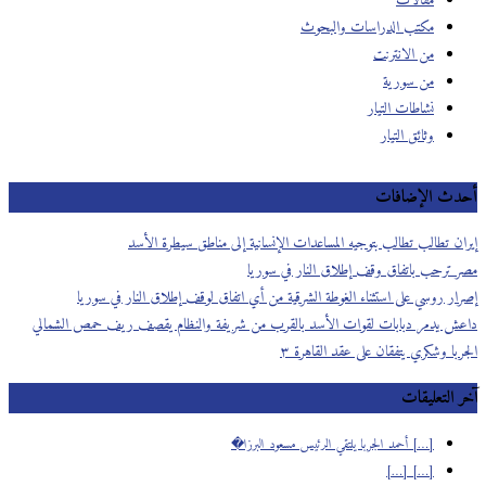
مقالات
مكتب الدراسات والبحوث
من الانترنت
من سورية
نشاطات التيار
وثائق التيار
أحدث الإضافات
إيران تطالب تطالب بتوجيه المساعدات الإنسانية إلى مناطق سيطرة الأسد
مصر ترحب باتفاق وقف إطلاق النار في سوريا
إصرار روسي على استثناء الغوطة الشرقية من أي اتفاق لوقف إطلاق النار في سوريا
داعش يدمر دبابات لقوات الأسد بالقرب من شريفة والنظام يقصف ريف حمص الشمالي
الجربا وشكري يتفقان على عقد القاهرة ٣
آخر التعليقات
[…] أحمد الجربا يلتقي الرئيس مسعود البرزا�
[…] […]