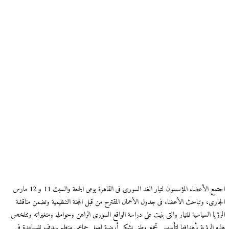
اجتمع الأعضاء المؤسسون لتيار الغد السورى فى القاهرة يومى الجمعة والسبت 11 و 12 مارس
الجارى، وتباحث الأعضاء فى جدول الأعمال المقترح من قبل اللجنة التنظيمية وتضمن مناقشة
الرؤيا السياسية للتيار والتى بنيت على دراسة الواقع السورى الراهن وحوامله ومتغيراته وتتلخص
هذه الرؤية بأهدافها لتأسيس تجمع وطنى يشكل أرضية لعمل جماعى منظم يهدف للمساعدة فى