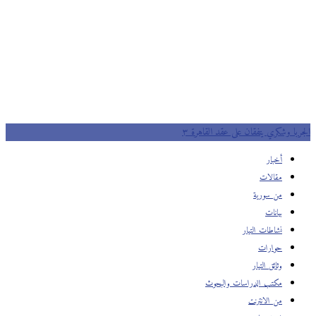
الجربا وشكري يتفقان على عقد القاهرة ٣
أخبار
مقالات
من سورية
بيانات
نشاطات التيار
حوارات
وثائق التيار
مكتب الدراسات والبحوث
من الانترنت