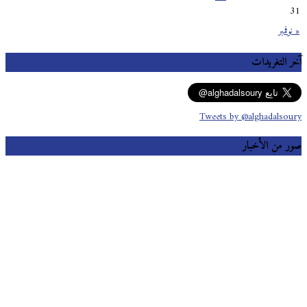
31
« نوفمبر
آخر التغريدات
Tweets by @alghadalsoury
صور من الأخبار