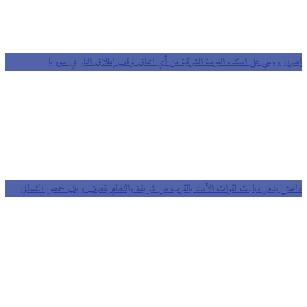
إصرار روسي على استثناء الغوطة الشرقية من أي اتفاق لوقف إطلاق النار في سوريا
داعش يدمر دبابات لقوات الأسد بالقرب من شريفة والنظام يقصف ريف حمص الشمالي