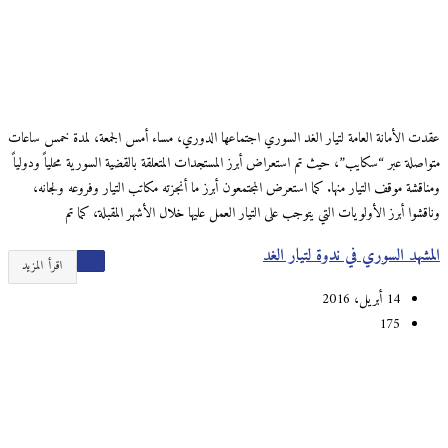
عقدت الأمانة العامة لتيار الغد السوري اجتماعها الدوري، مساء أمس الجمعة، لمدة خمس ساعات
متواصلة عبر “سكايب”، حيث تم استعراض أبرز المستجدات المتعلقة بالقضية السورية محلياً ودولياً
ومناقشة موقف التيار منها. كما استعرض المجتمعون أبرز ما أنجزته مكاتب التيار وفروعه ولجانه،
وناقشوا أبرز الأولويات التي يتوجب على التيار العمل عليها خلال الأشهر المقبلة، كما تم
المشهد السوري في ندوة لتيار الغد
اقرأ المزيد
14 أبريل، 2016
175