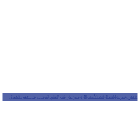
داعش يدمر دبابات لقوات الأسد بالقرب من شريفة والنظام يقصف ريف حمص الشمالي