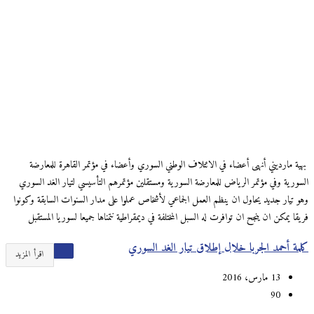
بهية مارديني أنهى أعضاء في الائتلاف الوطني السوري وأعضاء في مؤتمر القاهرة للمعارضة
السورية وفي مؤتمر الرياض للمعارضة السورية ومستقلين مؤتمرهم التأسيسي لتيار الغد السوري
وهو تيار جديد يحاول ان ينظم العمل الجماعي لأشخاص عملوا على مدار السنوات السابقة وكونوا
فريقا يمكن ان ينجح ان توافرت له السبل المختلفة في ديمقراطية نتمناها جميعا لسوريا المستقبل
كلمة أحمد الجربا خلال إطلاق تيار الغد السوري
اقرأ المزيد
13 مارس، 2016
90