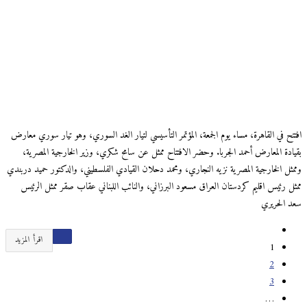
افتتح في القاهرة، مساء يوم الجمعة، المؤتمر التأسيسي لتيار الغد السوري، وهو تيار سوري معارض
بقيادة المعارض أحمد الجربا. وحضر الافتتاح ممثل عن سامح شكري، وزير الخارجية المصرية،
وممثل الخارجية المصرية نزيه النجاري، ومحمد دحلان القيادي الفلسطيني، والدكتور حميد دربندي
ممثل رئيس اقليم كردستان العراق مسعود البرزاني، والنائب اللبناني عقاب صقر ممثل الرئيس
سعد الحريري
اقرأ المزيد
1
2
3
…