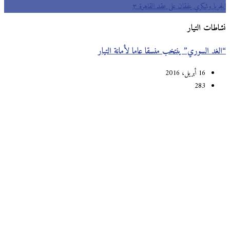
الجربا وشكري يتفقان على عقد القاهرة ٣
نشاطات التيار
“الغد السوري” ينتخب منسقا عاما لأمانة التيار
16 أبريل، 2016
283