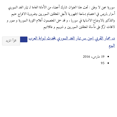
سورية سجن لا وطن : تحت هذا العنوان شارك أعضاء من الأمانة العامة لـ تيار الغد السوري
أحرار باريس في اعتصام بساحة الجمهورية لأجل المعتقلين السوريين وضرورة الافراج عنهم
والتذكير بالاوضاع الانسانية في سوريا . و قد حمل المعتصمون أعلام الثورة السورية و صور و
لافتات تركز على مأساة المعتقلين السوريين و ذويهم و عائلاتهم
د. عمار القربي امين سر تيار الغد السوري يتحدث لبوابة العرب
اقرأ المزيد
اليوم
19 مارس، 2016
95