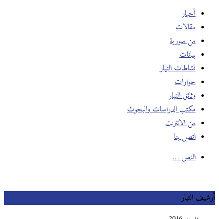
أخبار
مقالات
من سورية
بيانات
نشاطات التيار
حوارات
وثائق التيار
مكتب الدراسات والبحوث
من الانترنت
اتصل بنا
النص …
أرشيف التيار
ديسمبر 2016