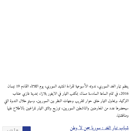
ينظم تيار الغد السوري، ندوته الأسبوعية لقراءة المشهد السوري، يوم الثلاثاء القادم 19 نيسان
2016، في تمام الساعة السادسة مساءً، بمكتب التيار في الايغور بلازا، بمدينة غازي عنتاب
التركية. ويحاول التيار خلق حوار لتقريب وجهات النظر بين السوريين. وسيتم خلال الندوة التي
سيحضرها عدد من المعارضين والناشطين السوريين، توزيع وثائق التيار للراغبين بالاطلاع عليها
ومناقشتها.
شباب تيار الغد : سوريا سجن لا وطن