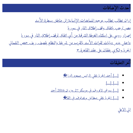
أحدث الإضافات
إيران تطالب تطالب بتوجيه المساعدات الإنسانية إلى مناطق سيطرة الأسد
مصر ترحب باتفاق وقف إطلاق النار في سوريا
إصرار روسي على استثناء الغوطة الشرقية من أي اتفاق لوقف إطلاق النار في سوريا
داعش يدمر دبابات لقوات الأسد بالقرب من شريفة والنظام يقصف ريف حمص الشمالي
الجربا وشكري يتفقان على عقد القاهرة ٣
آخر التعليقات
[…] أحمد الجربا يلتقي الرئيس مسعود البرزا�
[…] […]
[…] سيرغي لافروف في موسكو 27 حزيران 2016 أحمد
[…] الجربا يلتقي ميخائيل بوغدانوف في القا�
الي الاعلي