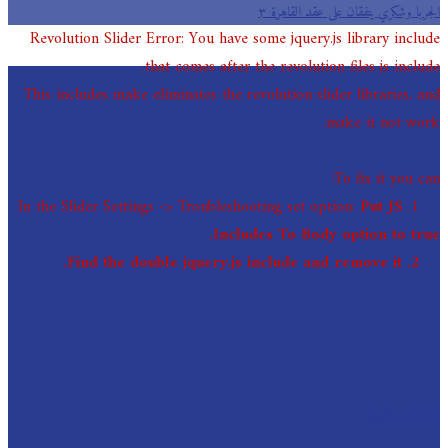
الجربا وشكري يتفقان على عقد القاهرة ٣
Revolution Slider Error: You have some jquery.js library include
that comes after the revolution files js include.
This includes make eliminates the revolution slider libraries, and
make it not work.
To fix it you can:
Put JS
1. In the Slider Settings -> Troubleshooting set option:
Includes To Body option to true.
2. Find the double jquery.js include and remove it.
نشاطات التيار